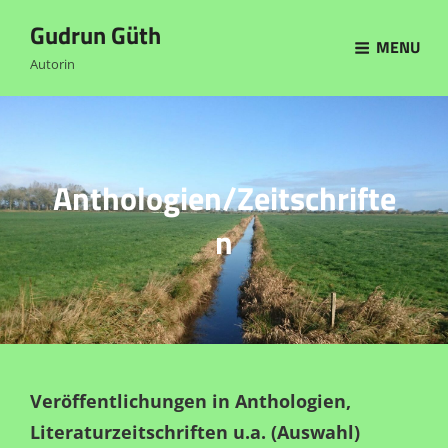
Gudrun Güth
MENU
Autorin
Anthologien/Zeitschrifte
N
Veröffentlichungen in Anthologien,
Literaturzeitschriften u.a. (Auswahl)