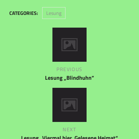
CATEGORIES:
Lesung
Beitragsnavigation
Previous
PREVIOUS
Post
Lesung „Blindhuhn“
Next
NEXT
Post
Lesung „Viermal hier. Gelesene Heimat“